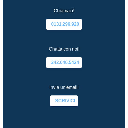
Chiamaci!
0131.296.920
Chatta con noi!
342.046.5424
Invia un'email!
SCRIVICI