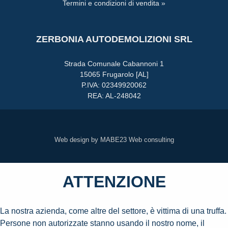
Termini e condizioni di vendita »
ZERBONIA AUTODEMOLIZIONI SRL
Strada Comunale Cabannoni 1
15065 Frugarolo [AL]
P.IVA: 02349920062
REA: AL-248042
Web design by MABE23 Web consulting
ATTENZIONE
La nostra azienda, come altre del settore, è vittima di una truffa.
Persone non autorizzate stanno usando il nostro nome, il