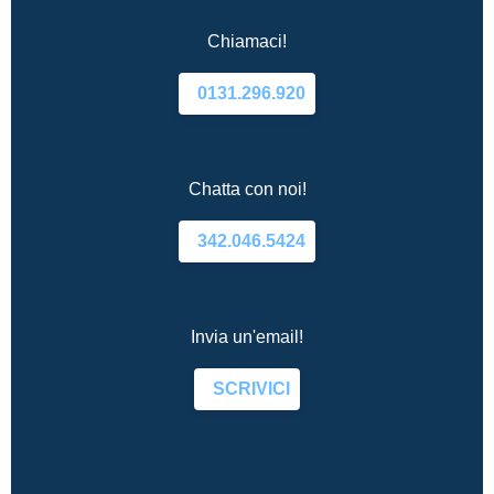
Chiamaci!
0131.296.920
Chatta con noi!
342.046.5424
Invia un'email!
SCRIVICI