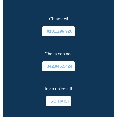
Chiamaci!
0131.296.920
Chatta con noi!
342.046.5424
Invia un'email!
SCRIVICI