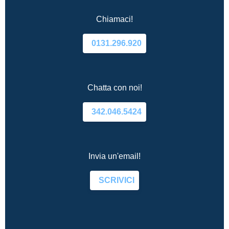
Chiamaci!
0131.296.920
Chatta con noi!
342.046.5424
Invia un'email!
SCRIVICI