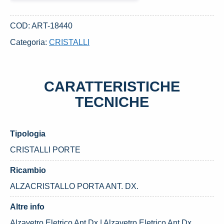
ANT.
DX.
COD:
ART-18440
USATO
Categoria:
CRISTALLI
DAL
2017
FIAT
CARATTERISTICHE
TIPO
«II»
TECNICHE
(2016)
quantità
Tipologia
CRISTALLI PORTE
Ricambio
ALZACRISTALLO PORTA ANT. DX.
Altre info
Alzavetro Eletrico Ant.Dx | Alzavetro Eletrico Ant.Dx