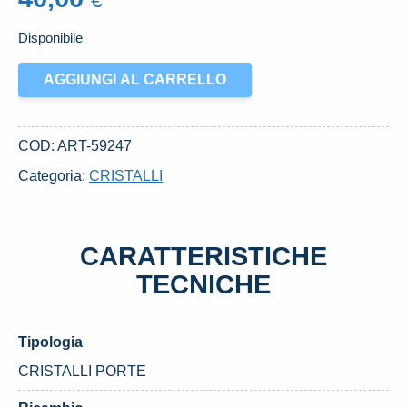
€
Disponibile
ALZACRISTALLO
AGGIUNGI AL CARRELLO
PORTA
ANT.
SX.
COD:
ART-59247
USATO
Categoria:
CRISTALLI
CITROEN
C4
AIRCROSS
CARATTERISTICHE
(2012)
quantità
TECNICHE
Tipologia
CRISTALLI PORTE