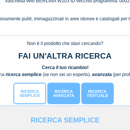
vaschetta vetri BERLINA W203 ID vecchio programma: 000
ssivamente puliti, immagazzinati in aree idonee e catalogati per 
Non è il prodotto che stavi cercando?
FAI UN'ALTRA RICERCA
Cerca il tuo ricambio!
una
ricerca semplice
(se non sei un esperto),
avanzata
(per prof
RICERCA
RICERCA
RICERCA
SEMPLICE
AVANZATA
TESTUALE
RICERCA SEMPLICE