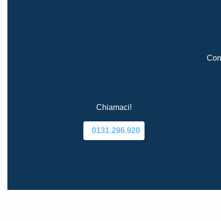
Cont
Chiamaci!
0131.296.920