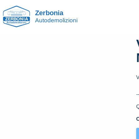
Zerbonia
Autodemolizioni
-
Q
C