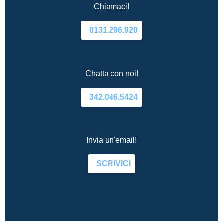
Chiamaci!
0131.296.920
Chatta con noi!
342.046.5424
Invia un'email!
SCRIVICI