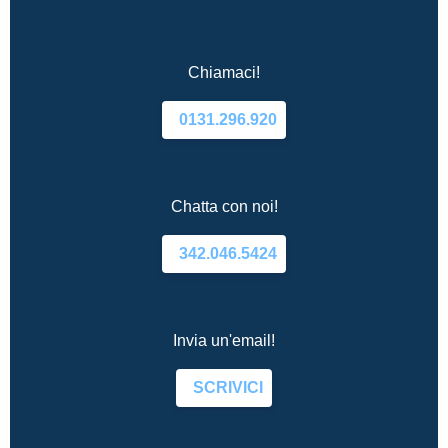
Chiamaci!
0131.296.920
Chatta con noi!
342.046.5424
Invia un'email!
SCRIVICI