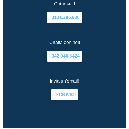
Chiamaci!
0131.296.920
Chatta con noi!
342.046.5424
Invia un'email!
SCRIVICI