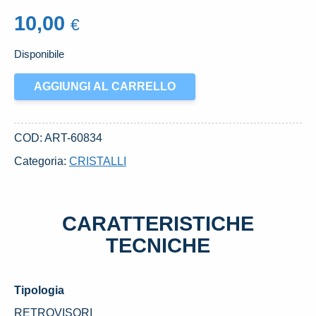
10,00
€
Disponibile
VETRO
AGGIUNGI AL CARRELLO
SPECCHIO
RETROVISORE
ANT.
COD:
ART-60834
SX.
Categoria:
CRISTALLI
USATO
BMW
SERIE
CARATTERISTICHE
1
«E87»
TECNICHE
BERLINA
(2005)
Tipologia
quantità
RETROVISORI