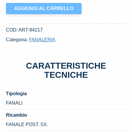
FANALE
AGGIUNGI AL CARRELLO
POST.
SX.
USATO
COD:
ART-84217
FIAT
Categoria:
FANALERIA
PUNTO
«II»
(2003)
CARATTERISTICHE
quantità
TECNICHE
Tipologia
FANALI
Ricambio
FANALE POST. SX.