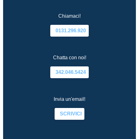
Chiamaci!
0131.296.920
Chatta con noi!
342.046.5424
Invia un'email!
SCRIVICI