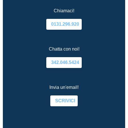
Chiamaci!
0131.296.920
Chatta con noi!
342.046.5424
Invia un'email!
SCRIVICI