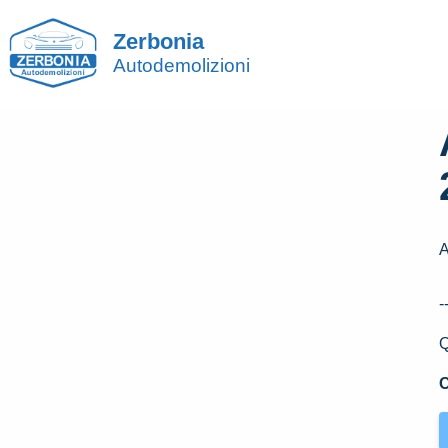
Zerbonia
Autodemolizioni
-
Q
C