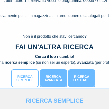
Alternatore 1.4 BENZ ID vecchio programma: 00005774 1.4
ssivamente puliti, immagazzinati in aree idonee e catalogati per 
Non è il prodotto che stavi cercando?
FAI UN'ALTRA RICERCA
Cerca il tuo ricambio!
una
ricerca semplice
(se non sei un esperto),
avanzata
(per prof
RICERCA
RICERCA
RICERCA
SEMPLICE
AVANZATA
TESTUALE
RICERCA SEMPLICE