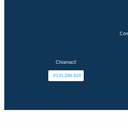
Cont
Chiamaci!
0131.296.920