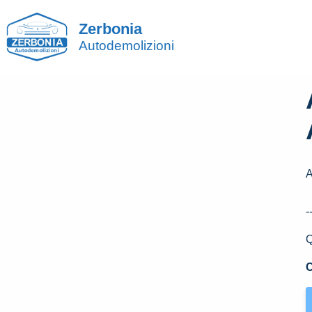
Zerbonia
Autodemolizioni
-
Q
C