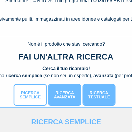
Alternatore 1.4 B ID vecchio programma: 00034166 EB111
ssivamente puliti, immagazzinati in aree idonee e catalogati per 
Non è il prodotto che stavi cercando?
FAI UN'ALTRA RICERCA
Cerca il tuo ricambio!
una
ricerca semplice
(se non sei un esperto),
avanzata
(per prof
RICERCA
RICERCA
RICERCA
SEMPLICE
AVANZATA
TESTUALE
RICERCA SEMPLICE