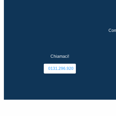
Cont
Chiamaci!
0131.296.920