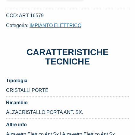
ANT.
SX.
COD:
ART-16579
USATO
Categoria:
IMPIANTO ELETTRICO
DAL
2006
FIAT
CARATTERISTICHE
PANDA
«II»
TECNICHE
(2004)
quantità
Tipologia
CRISTALLI PORTE
Ricambio
ALZACRISTALLO PORTA ANT. SX.
Altre info
Alzavetro Eletrico Ant.Sx | Alzavetro Eletrico Ant.Sx