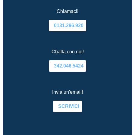
Chiamaci!
0131.296.920
Chatta con noi!
342.046.5424
Invia un'email!
SCRIVICI