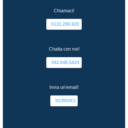
Chiamaci!
0131.296.920
Chatta con noi!
342.046.5424
Invia un'email!
SCRIVICI