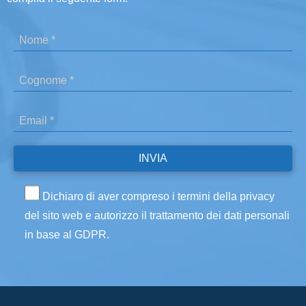
Dichiaro di aver compreso i termini della privacy
del sito web e autorizzo il trattamento dei dati personali
in base al GDPR.