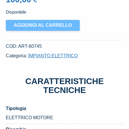
€
Disponibile
MOTORINO
AGGIUNGI AL CARRELLO
AVVIAMENTO
USATO
DAL
COD:
ART-60745
2003
Categoria:
IMPIANTO ELETTRICO
AL
2006
HYUNDAI
CARATTERISTICHE
H1
«II»
TECNICHE
(1998)
quantità
Tipologia
ELETTRICO MOTORE