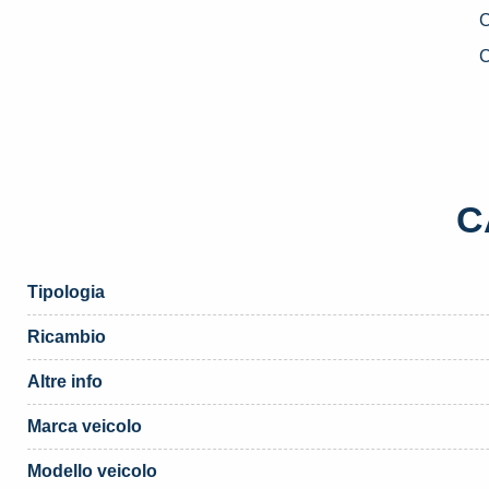
U
F
C
T
«
(
q
C
Tipologia
Ricambio
Altre info
Marca veicolo
Modello veicolo