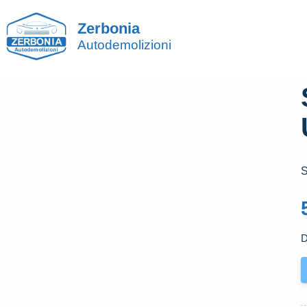
Zerbonia
Autodemolizioni
S
D
S
C
P