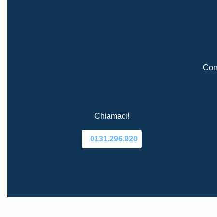
Cont
Chiamaci!
0131.296.920