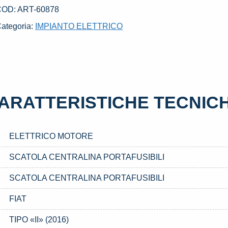
SATO
COD:
ART-60878
IAT
ategoria:
IMPIANTO ELETTRICO
IPO
II»
2016)
uantità
ARATTERISTICHE TECNIC
ELETTRICO MOTORE
SCATOLA CENTRALINA PORTAFUSIBILI
SCATOLA CENTRALINA PORTAFUSIBILI
FIAT
TIPO «II» (2016)