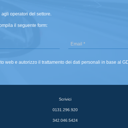
 agli operatori del settore.
ompila il seguente form:
ito web e autorizzo il trattamento dei dati personali in base al 
Scrivici
0131.296.920
342.046.5424