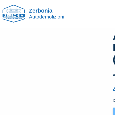
Zerbonia
Autodemolizioni
A
D
A