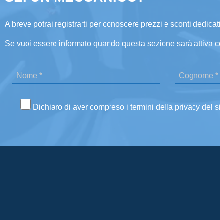
A breve potrai registrarti per conoscere prezzi e sconti dedicati
Se vuoi essere informato quando questa sezione sarà attiva c
Dichiaro di aver compreso i termini della privacy del s