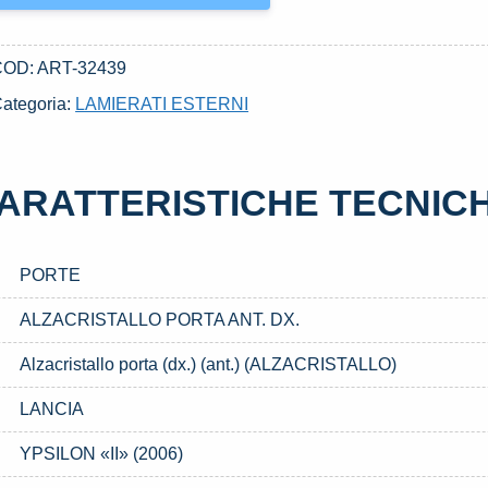
ORTA
NT.
X.
COD:
ART-32439
SATO
ategoria:
LAMIERATI ESTERNI
AL
006
L
ARATTERISTICHE TECNIC
010
ANCIA
PSILON
PORTE
II»
2006)
ALZACRISTALLO PORTA ANT. DX.
uantità
Alzacristallo porta (dx.) (ant.) (ALZACRISTALLO)
LANCIA
YPSILON «II» (2006)