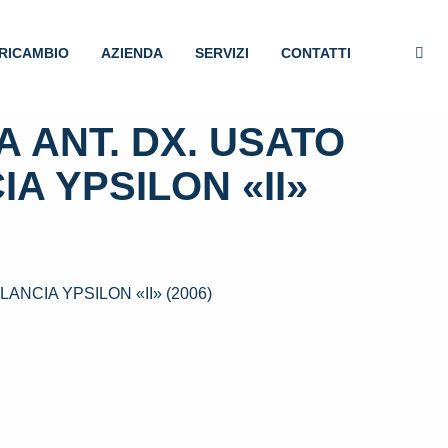
RICAMBIO
AZIENDA
SERVIZI
CONTATTI
 ANT. DX. USATO
IA YPSILON «II»
ANCIA YPSILON «II» (2006)