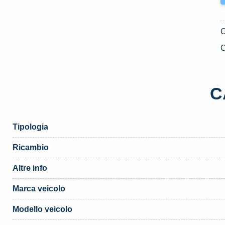
P
A
D
U
C
D
2
A
C
2
L
Y
Tipologia
«
(
Ricambio
q
Altre info
Marca veicolo
Modello veicolo