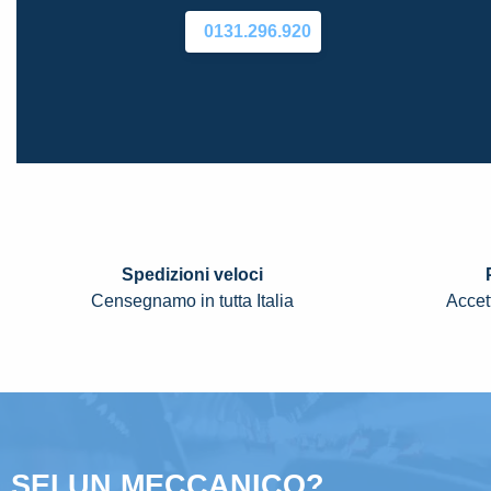
0131.296.920
Spedizioni veloci
Censegnamo in tutta Italia
Accett
SEI UN MECCANICO?