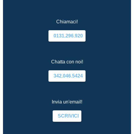
Chiamaci!
0131.296.920
Chatta con noi!
342.046.5424
Invia un'email!
SCRIVICI