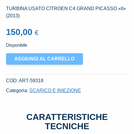
TURBINA USATO CITROEN C4 GRAND PICASSO «II»
(2013)
150,00
€
Disponibile
TURBINA
AGGIUNGI AL CARRELLO
USATO
CITROEN
C4
COD:
ART-59318
GRAND
Categoria:
SCARICO E INIEZIONE
PICASSO
«II»
(2013)
CARATTERISTICHE
quantità
TECNICHE