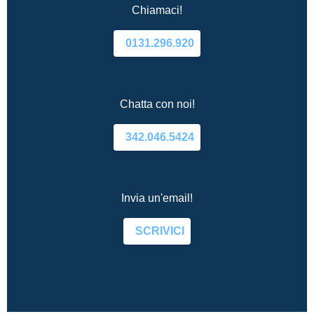
Chiamaci!
0131.296.920
Chatta con noi!
342.046.5424
Invia un'email!
SCRIVICI