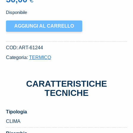
€
Disponibile
FLESSIBILE
AGGIUNGI AL CARRELLO
A/C
USATO
DAL
COD:
ART-61244
2003
Categoria:
TERMICO
AL
2009
FIAT
CARATTERISTICHE
PANDA
«II»
TECNICHE
(2004)
quantità
Tipologia
CLIMA