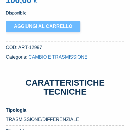
100,00
€
Disponibile
ALBERO
AGGIUNGI AL CARRELLO
TRASMISSIONE
USATO
DAL
COD:
ART-12997
2000
Categoria:
CAMBIO E TRASMISSIONE
FIAT
PANDA
«I»
CARATTERISTICHE
(1991)
quantità
TECNICHE
Tipologia
TRASMISSIONE/DIFFERENZIALE