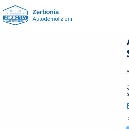
Zerbonia
Autodemolizioni
​
p
D