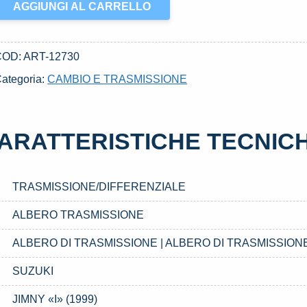
LBERO
AGGIUNGI AL CARRELLO
RASMISSIONE
SATO
AL
COD:
ART-12730
001
ategoria:
CAMBIO E TRASMISSIONE
UZUKI
IMNY
I»
ARATTERISTICHE TECNIC
1999)
uantità
TRASMISSIONE/DIFFERENZIALE
ALBERO TRASMISSIONE
ALBERO DI TRASMISSIONE | ALBERO DI TRASMISSION
SUZUKI
JIMNY «I» (1999)