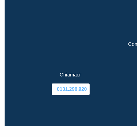
Cont
Chiamaci!
0131.296.920