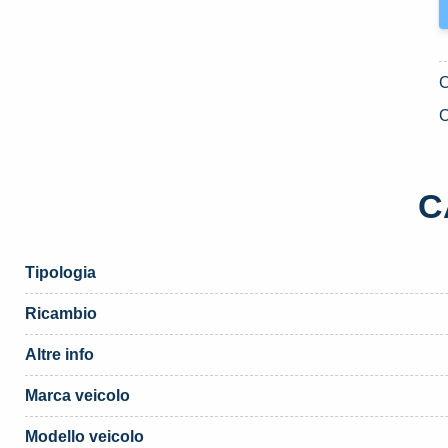
A
T
U
D
2
C
S
J
«
C
(
q
Tipologia
Ricambio
Altre info
Marca veicolo
Modello veicolo