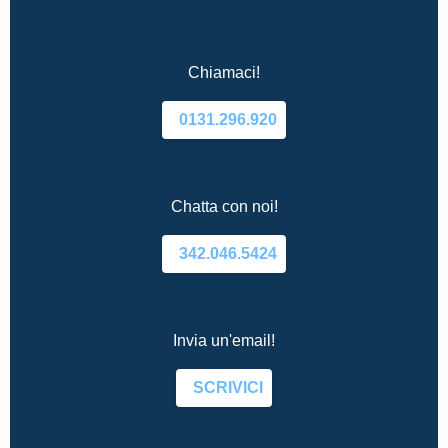
Chiamaci!
0131.296.920
Chatta con noi!
342.046.5424
Invia un'email!
SCRIVICI