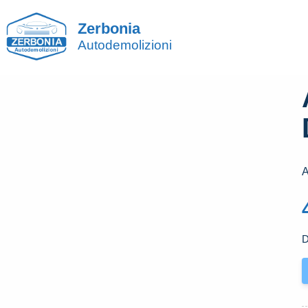
Zerbonia
Autodemolizioni
A
D
A
P
A