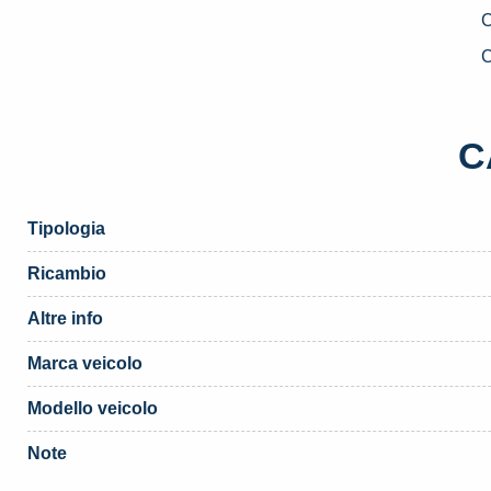
D
U
C
D
1
F
C
P
«
(
Tipologia
q
Ricambio
Altre info
Marca veicolo
Modello veicolo
Note