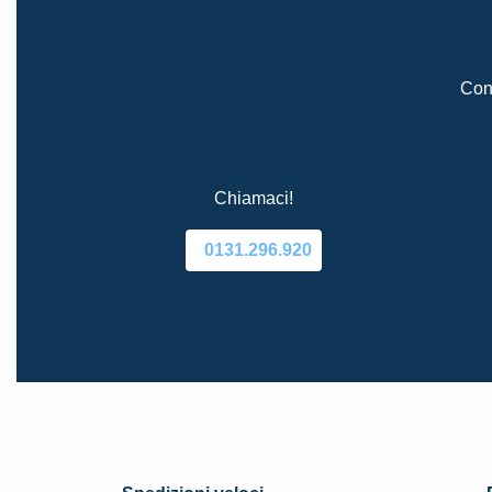
Cont
Chiamaci!
0131.296.920