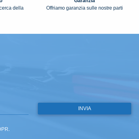
o
Garanzia
icerca della
Offriamo garanzia sulle nostre parti
GDPR.