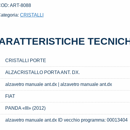
X.
COD:
ART-8088
SATO
ategoria:
CRISTALLI
AL
996
IAT
ARATTERISTICHE TECNIC
ANDA
III»
2012)
CRISTALLI PORTE
uantità
ALZACRISTALLO PORTA ANT. DX.
alzavetro manuale ant.dx | alzavetro manuale ant.dx
FIAT
PANDA «III» (2012)
alzavetro manuale ant.dx ID vecchio programma: 00013404