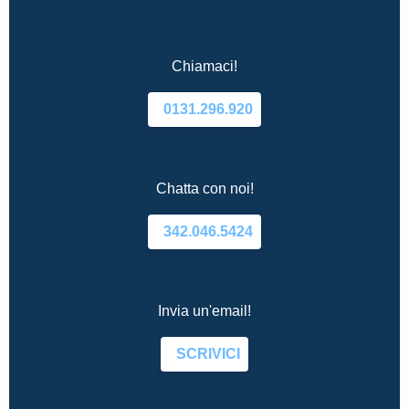
Chiamaci!
0131.296.920
Chatta con noi!
342.046.5424
Invia un'email!
SCRIVICI