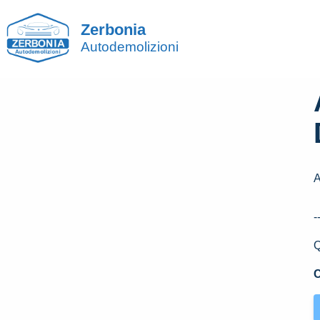
Zerbonia
Autodemolizioni
A
-
Q
C