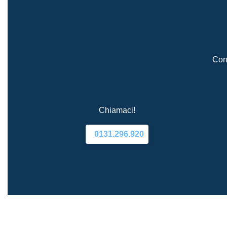
Cont
Chiamaci!
0131.296.920