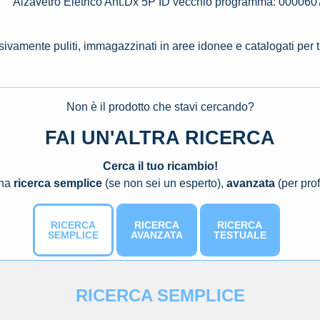
Alzavetro Eletrico Ant.Dx 5P ID vecchio programma: 000060
ssivamente puliti, immagazzinati in aree idonee e catalogati per 
Non è il prodotto che stavi cercando?
FAI UN'ALTRA RICERCA
Cerca il tuo ricambio!
una
ricerca semplice
(se non sei un esperto),
avanzata
(per prof
RICERCA
RICERCA
RICERCA
SEMPLICE
AVANZATA
TESTUALE
RICERCA SEMPLICE