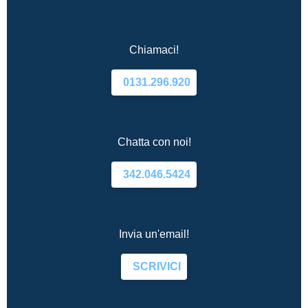
Chiamaci!
0131.296.920
Chatta con noi!
342.046.5424
Invia un'email!
SCRIVICI