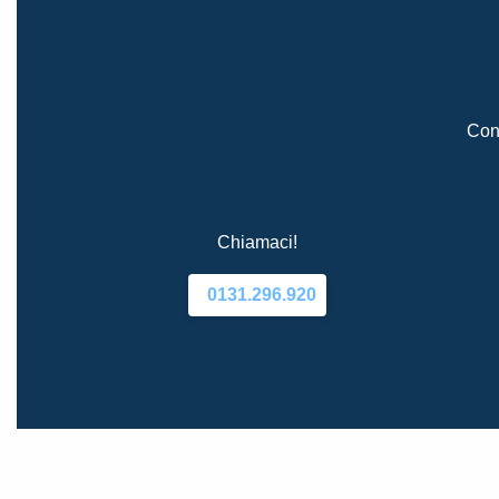
Cont
Chiamaci!
0131.296.920