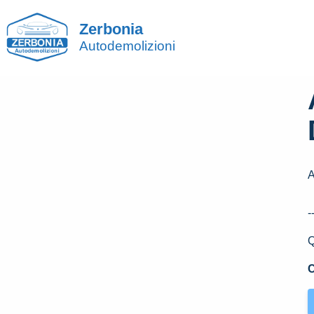
Zerbonia
Autodemolizioni
A
-
Q
C