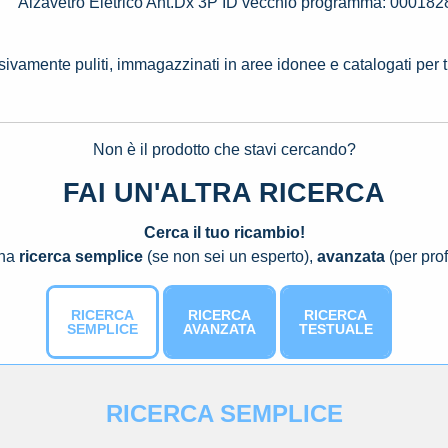
Alzavetro Eletrico Ant.Dx 3P ID vecchio programma: 000182
ssivamente puliti, immagazzinati in aree idonee e catalogati per 
Non è il prodotto che stavi cercando?
FAI UN'ALTRA RICERCA
Cerca il tuo ricambio!
una
ricerca semplice
(se non sei un esperto),
avanzata
(per prof
RICERCA
RICERCA
RICERCA
SEMPLICE
AVANZATA
TESTUALE
RICERCA SEMPLICE