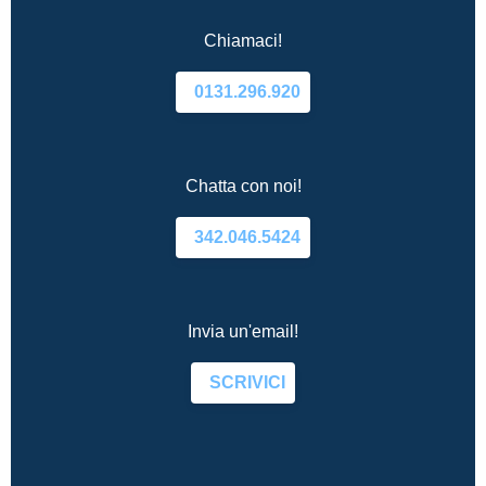
Chiamaci!
0131.296.920
Chatta con noi!
342.046.5424
Invia un'email!
SCRIVICI