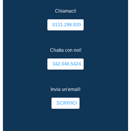
Chiamaci!
0131.296.920
Chatta con noi!
342.046.5424
Invia un'email!
SCRIVICI