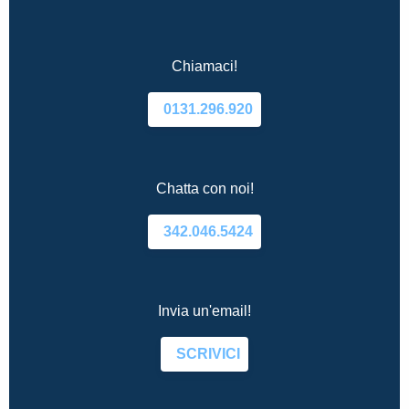
Chiamaci!
0131.296.920
Chatta con noi!
342.046.5424
Invia un'email!
SCRIVICI