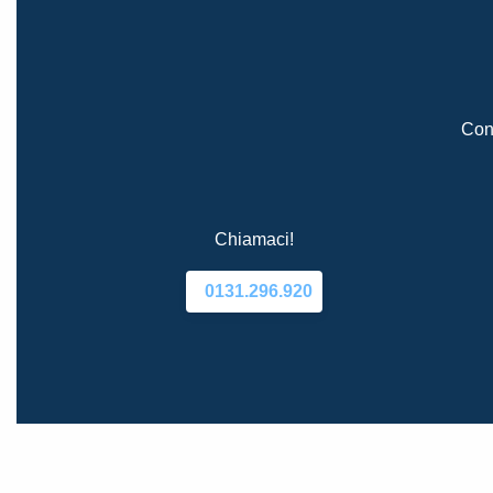
Cont
Chiamaci!
0131.296.920