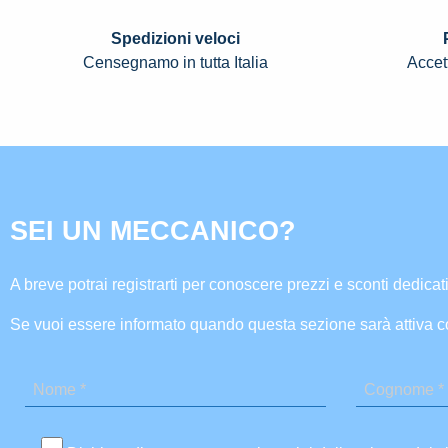
Spedizioni veloci
Censegnamo in tutta Italia
Accett
SEI UN MECCANICO?
A breve potrai registrarti per conoscere prezzi e sconti dedicati
Se vuoi essere informato quando questa sezione sarà attiva c