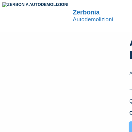
Zerbonia
Autodemolizioni
A
-
Q
C