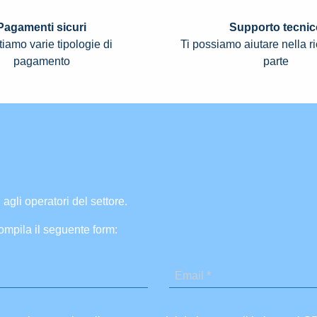
Pagamenti sicuri
Supporto tecnic
iamo varie tipologie di
Ti possiamo aiutare nella r
pagamento
parte
 agli operatori del settore.
ompila il seguente form: