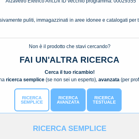
Alzavetro Eletrico Ant.Dx ID vecchio programma: 00029355
ssivamente puliti, immagazzinati in aree idonee e catalogati per 
Non è il prodotto che stavi cercando?
FAI UN'ALTRA RICERCA
Cerca il tuo ricambio!
una
ricerca semplice
(se non sei un esperto),
avanzata
(per prof
RICERCA
RICERCA
RICERCA
SEMPLICE
AVANZATA
TESTUALE
RICERCA SEMPLICE