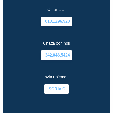
Chiamaci!
0131.296.920
Chatta con noi!
342.046.5424
Invia un'email!
SCRIVICI