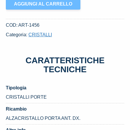
ALZACRISTALLO
AGGIUNGI AL CARRELLO
PORTA
ANT.
DX.
COD:
ART-1456
USATO
Categoria:
CRISTALLI
DAL
2002
MITSUBISHI
CARATTERISTICHE
PAJERO
«III»
TECNICHE
(2000)
quantità
Tipologia
CRISTALLI PORTE
Ricambio
ALZACRISTALLO PORTA ANT. DX.