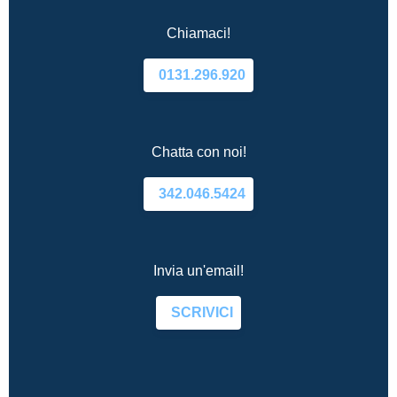
Chiamaci!
0131.296.920
Chatta con noi!
342.046.5424
Invia un'email!
SCRIVICI