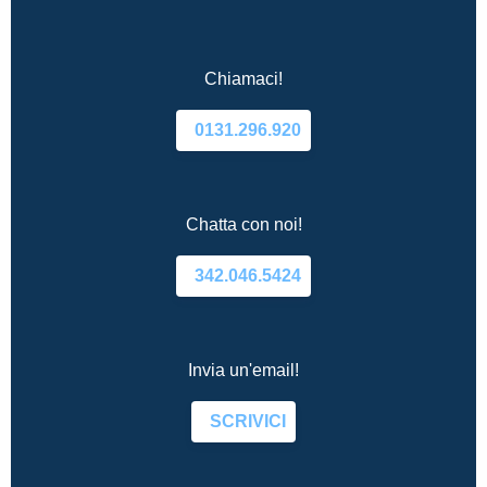
Chiamaci!
0131.296.920
Chatta con noi!
342.046.5424
Invia un'email!
SCRIVICI