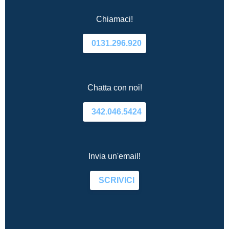
Chiamaci!
0131.296.920
Chatta con noi!
342.046.5424
Invia un'email!
SCRIVICI