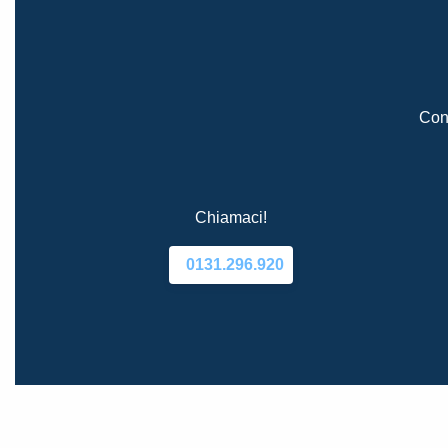
Cont
Chiamaci!
0131.296.920