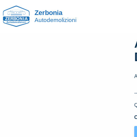
Zerbonia
Autodemolizioni
A
-
Q
C