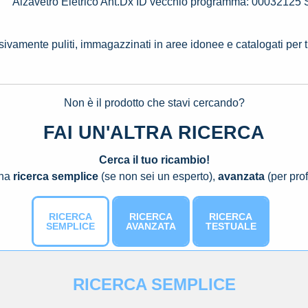
Alzavetro Eletrico Ant.Dx ID vecchio programma: 0003212
ssivamente puliti, immagazzinati in aree idonee e catalogati per 
Non è il prodotto che stavi cercando?
FAI UN'ALTRA RICERCA
Cerca il tuo ricambio!
una
ricerca semplice
(se non sei un esperto),
avanzata
(per prof
RICERCA
RICERCA
RICERCA
SEMPLICE
AVANZATA
TESTUALE
RICERCA SEMPLICE