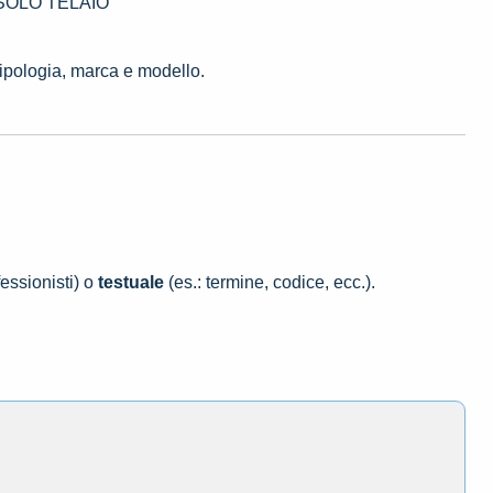
5 SOLO TELAIO
tipologia, marca e modello.
essionisti) o
testuale
(es.: termine, codice, ecc.).