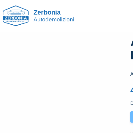
Zerbonia
Autodemolizioni
A
D
A
P
A