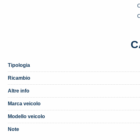
D
U
C
D
2
F
C
S
(
q
Tipologia
Ricambio
Altre info
Marca veicolo
Modello veicolo
Note