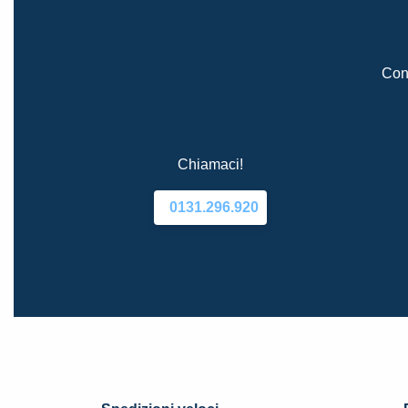
Cont
Chiamaci!
0131.296.920