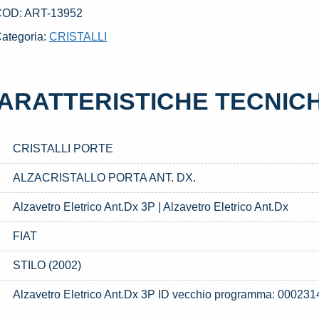
X.
COD:
ART-13952
SATO
ategoria:
CRISTALLI
AL
004
IAT
ARATTERISTICHE TECNIC
TILO
2002)
uantità
CRISTALLI PORTE
ALZACRISTALLO PORTA ANT. DX.
Alzavetro Eletrico Ant.Dx 3P | Alzavetro Eletrico Ant.Dx
FIAT
STILO (2002)
Alzavetro Eletrico Ant.Dx 3P ID vecchio programma: 000