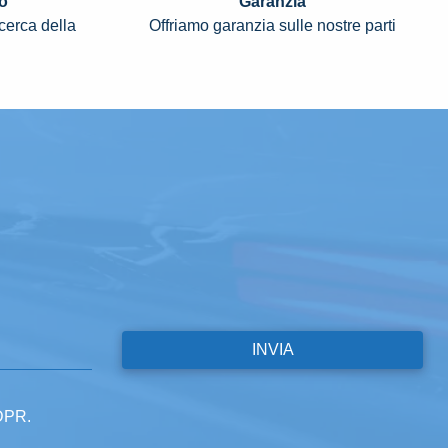
o
Garanzia
icerca della
Offriamo garanzia sulle nostre parti
GDPR.