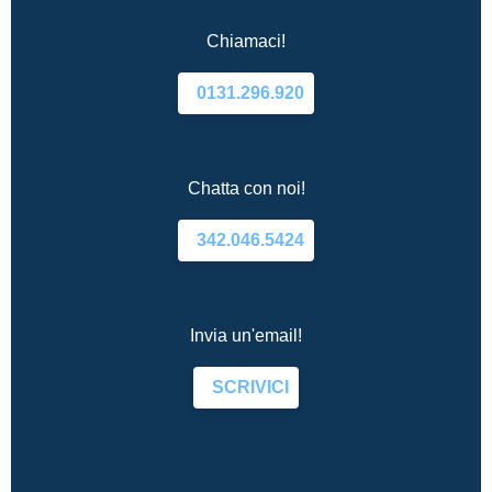
Chiamaci!
0131.296.920
Chatta con noi!
342.046.5424
Invia un'email!
SCRIVICI