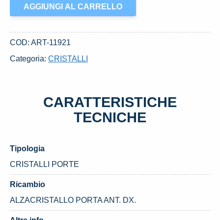
ALZACRISTALLO
AGGIUNGI AL CARRELLO
PORTA
ANT.
DX.
COD:
ART-11921
USATO
Categoria:
CRISTALLI
DAL
2005
CHEVROLET
CARATTERISTICHE
MATIZ
«II»
TECNICHE
(2006)
quantità
Tipologia
CRISTALLI PORTE
Ricambio
ALZACRISTALLO PORTA ANT. DX.