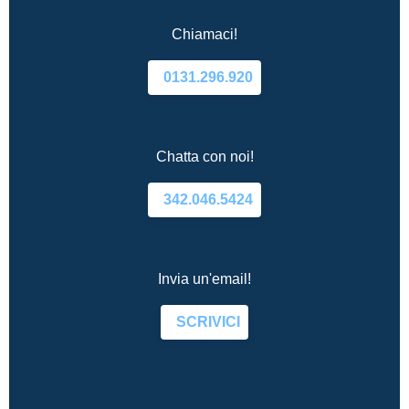
Chiamaci!
0131.296.920
Chatta con noi!
342.046.5424
Invia un'email!
SCRIVICI