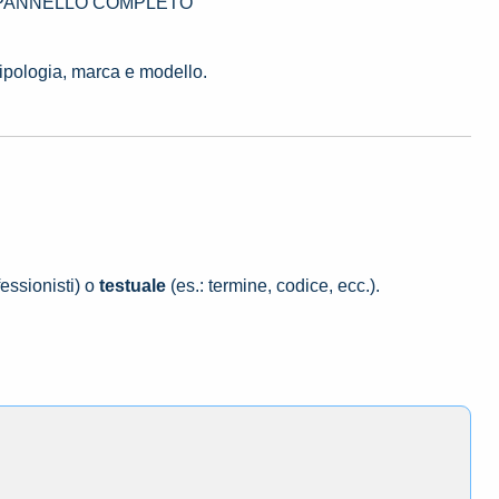
1966 PANNELLO COMPLETO
tipologia, marca e modello.
essionisti) o
testuale
(es.: termine, codice, ecc.).