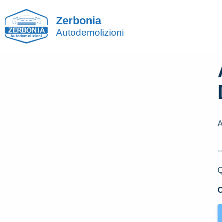
Zerbonia
Autodemolizioni
-
Q
C