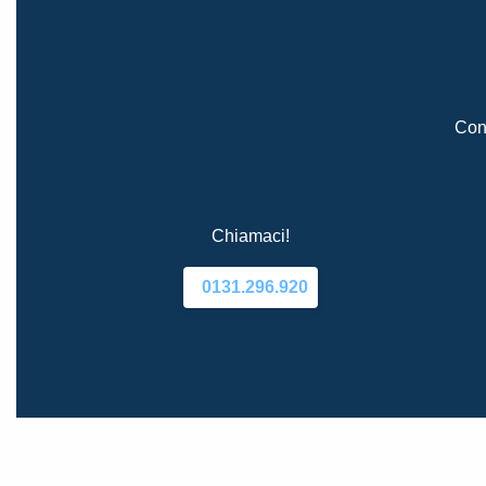
Cont
Chiamaci!
0131.296.920