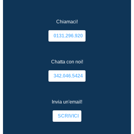
Chiamaci!
0131.296.920
Chatta con noi!
342.046.5424
Invia un'email!
SCRIVICI