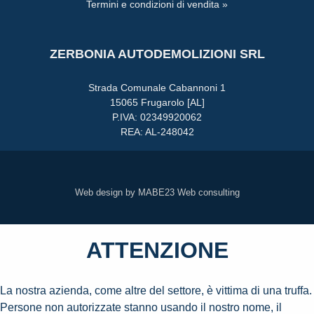
Termini e condizioni di vendita »
ZERBONIA AUTODEMOLIZIONI SRL
Strada Comunale Cabannoni 1
15065 Frugarolo [AL]
P.IVA: 02349920062
REA: AL-248042
Web design by MABE23 Web consulting
ATTENZIONE
La nostra azienda, come altre del settore, è vittima di una truffa.
Persone non autorizzate stanno usando il nostro nome, il