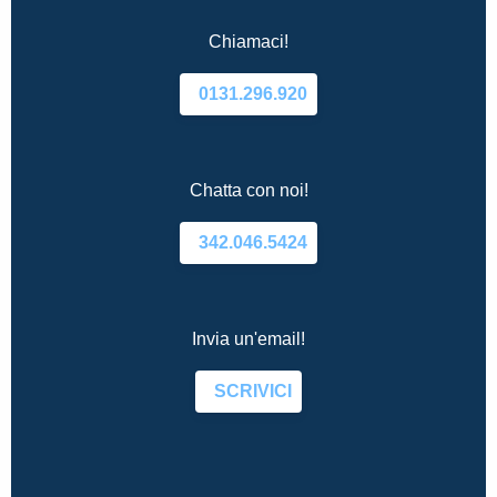
Chiamaci!
0131.296.920
Chatta con noi!
342.046.5424
Invia un'email!
SCRIVICI