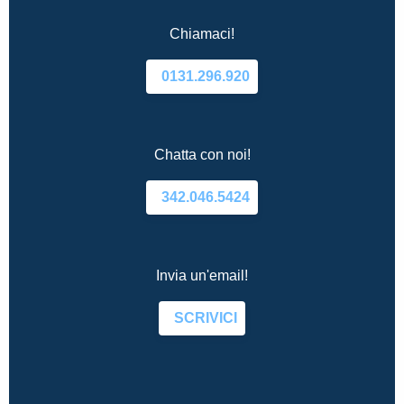
Chiamaci!
0131.296.920
Chatta con noi!
342.046.5424
Invia un'email!
SCRIVICI